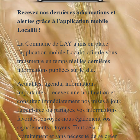
Recevez nos dernières informations et
alertes grâce à l'application mobile
Localiti !
La Commune de LAY a mis en place
l'application mobile Localiti afin de vous
transmettre en temps réel les dernières
informations publiées sur le site.
Actualités, agenda, informations
importantes : recevez une notification et
consultez immédiatement nos mises à jour.
Enregistrez ou partagez vos informations
favorites, envoyez-nous également vos
signalements citoyens. Tout cela
gratuitement et sans nécessité de se créer