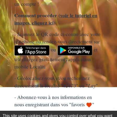
un compte !
Comment procéder (
voir le tutoriel en
images, cliquez ici
)
- Scannez le QR code ci-contre avec votre
téléphone ou rendez-vous directement sur
ou
et
téléchargez gratuitement l'application
mobile Localiti
- Géolocalisez-vous et/ou recherchez
42470
Lay
directement la localité "
" ou "
"
- Abonnez-vous à nos informations en
nous enregistrant dans vos "favoris
"
favorite
This site uses cookies and gives you control over what you want